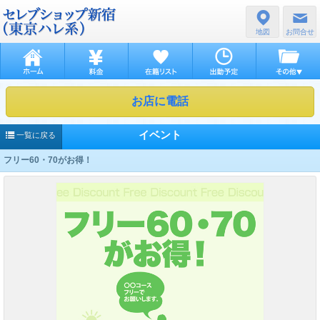
地図
お問合せ
お店に電話
イベント
一覧に戻る
フリー60・70がお得！