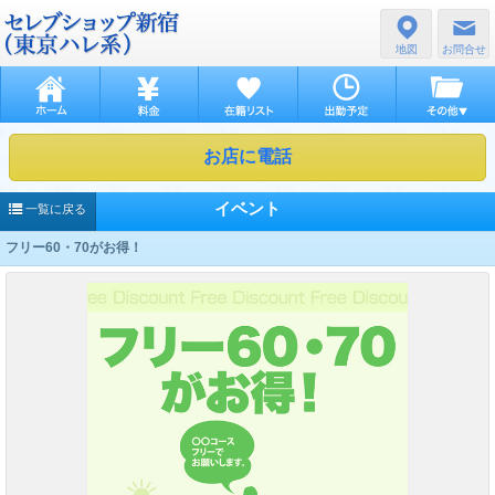
地図
お問合せ
お店に電話
イベント
一覧に戻る
フリー60・70がお得！